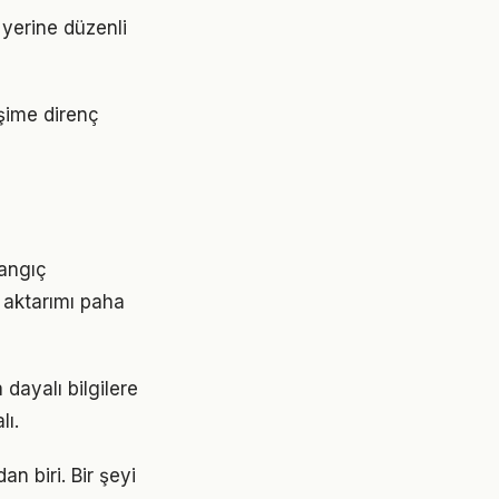
r yerine düzenli
işime direnç
langıç
 aktarımı paha
dayalı bilgilere
lı.
an biri. Bir şeyi