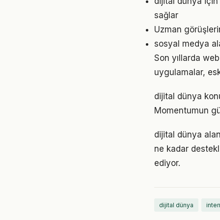
dijital dünya iç
sağlar
Uzman görüşlerin
sosyal medya ala
Son yıllarda web
uygulamalar, eski
dijital dünya kon
Momentumun gücü
dijital dünya ala
ne kadar destekl
ediyor.
dijital dünya
inter