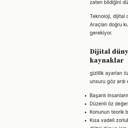
zaten bildiğini d
Teknoloji, dijita
Araçları doğru ku
gerekiyor.
Dijital dün
kaynaklar
gizlilik ayarları 
unsuru göz ardı 
Başarılı insanlar
Düzenli öz değer
Konunun teorik b
Kısa vadeli zorl