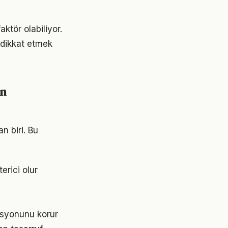
aktör olabiliyor.
e dikkat etmek
in
an biri. Bu
erici olur
asyonunu korur