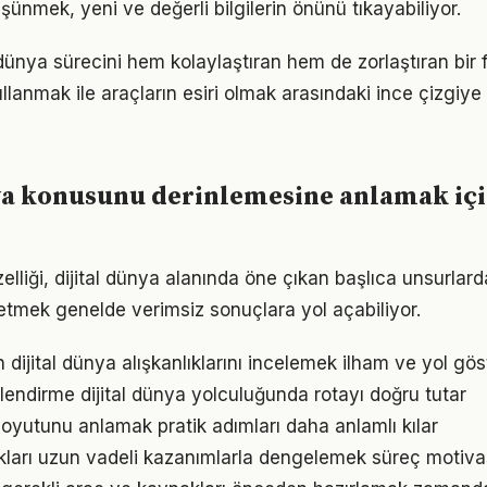
üşünmek, yeni ve değerli bilgilerin önünü tıkayabiliyor.
l dünya sürecini hem kolaylaştıran hem de zorlaştıran bir f
llanmak ile araçların esiri olmak arasındaki ince çizgiy
ya konusunu derinlemesine anlamak iç
özelliği, dijital dünya alanında öne çıkan başlıca unsurlard
etmek genelde verimsiz sonuçlara yol açabiliyor.
ın dijital dünya alışkanlıklarını incelemek ilham ve yol göst
lendirme dijital dünya yolculuğunda rotayı doğru tutar
oyutunu anlamak pratik adımları daha anlamlı kılar
ukları uzun vadeli kazanımlarla dengelemek süreç motiv