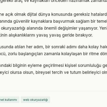
in gerekli araç ve kaynakları önceden hazırlamak zamand
e açık olmak dijital dünya konusunda gereksiz hatalard
nında güvenilir kaynaklara başvurmak sağlam bir temel
 okuryazarlığı alanında önemli değişimler yaşanıyor. Yen
nin alışkanlıklarını yavaş yavaş geride bırakıyor.
usunda atılan her adım, bir sonraki adımı daha kolay hale
, zorlu başlangıçları zamanla kolaylaşan bir ritme dön
nındaki bilginin eyleme geçirilmesi kişisel sorumluluğu ge
eyici olursa olsun, bireysel tercih ve tutum belirleyici
net kullanımı
web okuryazarlığı