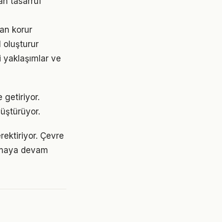
an tasarruf
an korur
 oluşturur
i yaklaşımlar ve
 getiriyor.
üştürüyor.
rektiriyor. Çevre
 olmaya devam