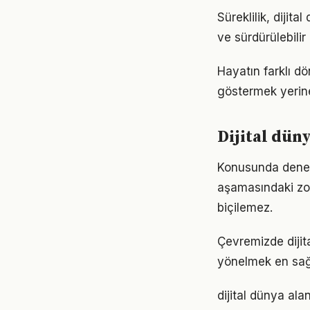
Süreklilik, dijit
ve sürdürülebilir
Hayatın farklı dö
göstermek yerine
Dijital dün
Konusunda deneyiml
aşamasındaki zor
biçilemez.
Çevremizde dijit
yönelmek en sağl
dijital dünya ala