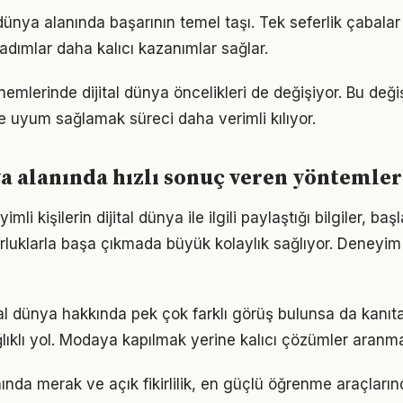
al dünya alanında başarının temel taşı. Tek seferlik çabala
 adımlar daha kalıcı kazanımlar sağlar.
nemlerinde dijital dünya öncelikleri de değişiyor. Bu değ
 uyum sağlamak süreci daha verimli kılıyor.
ya alanında hızlı sonuç veren yöntemler
i kişilerin dijital dünya ile ilgili paylaştığı bilgiler, baş
luklarla başa çıkmada büyük kolaylık sağlıyor. Deneyim
al dünya hakkında pek çok farklı görüş bulunsa da kanıta 
ıklı yol. Modaya kapılmak yerine kalıcı çözümler aranma
nında merak ve açık fikirlilik, en güçlü öğrenme araçlarınd