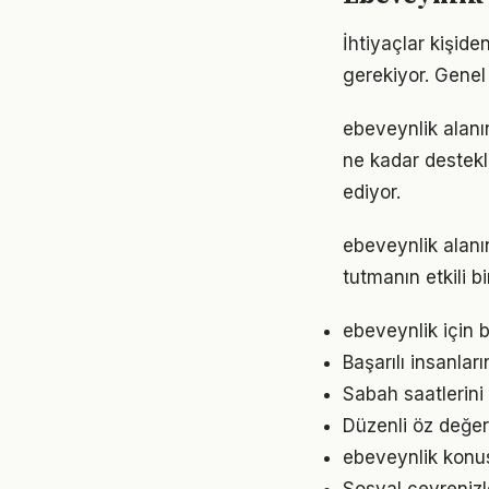
İhtiyaçlar kişide
gerekiyor. Genel 
ebeveynlik alanın
ne kadar destekl
ediyor.
ebeveynlik alan
tutmanın etkili 
ebeveynlik için 
Başarılı insanlar
Sabah saatlerini
Düzenli öz değer
ebeveynlik konusu