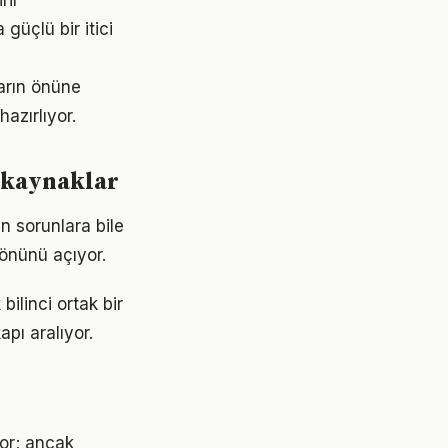
rir
üçlü bir itici
ların önüne
azırlıyor.
 kaynaklar
n sorunlara bile
 önünü açıyor.
ilinci ortak bir
apı aralıyor.
yor; ancak