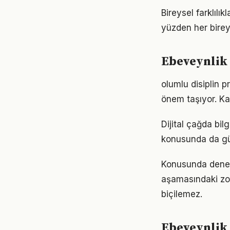
Bireysel farklıl
yüzden her birey
Ebeveynlik 
olumlu disiplin 
önem taşıyor. Ka
Dijital çağda bil
konusunda da gü
Konusunda deneyim
aşamasındaki zor
biçilemez.
Ebeveynlik 