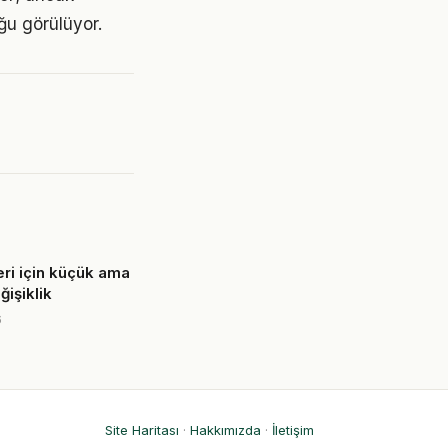
ğu görülüyor.
eri için küçük ama
ğişiklik
6
Site Haritası
·
Hakkımızda
·
İletişim