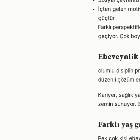
Sosyal çevrenizl
İçten gelen moti
güçtür
Farklı perspekti
geçiyor. Çok boy
Ebeveynlik
olumlu disiplin 
düzenli çözümler
Kariyer, sağlık y
zemin sunuyor. Bu
Farklı yaş 
Pek çok kişi ebe