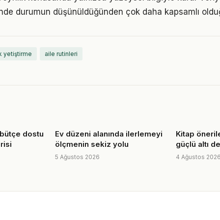
iğinde durumun düşünüldüğünden çok daha kapsamlı oldu
 yetiştirme
aile rutinleri
 bütçe dostu
Ev düzeni alanında ilerlemeyi
Kitap öneril
isi
ölçmenin sekiz yolu
güçlü altı de
5 Ağustos 2026
4 Ağustos 202