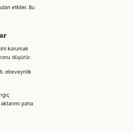
dan etkiler. Bu
ar
sini korumak
yonu düşürür.
tı. ebeveynlik
angıç
 aktarımı paha