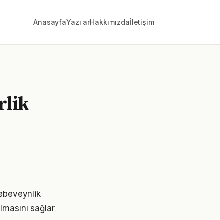
Anasayfa
Yazılar
Hakkımızda
İletişim
rlik
 ebeveynlik
lmasını sağlar.