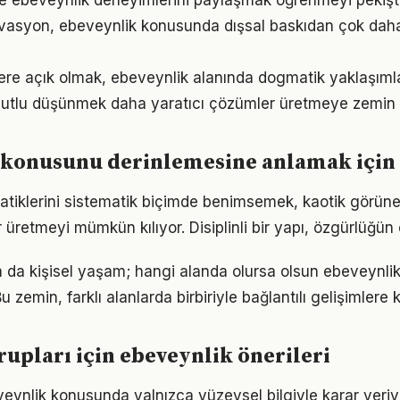
e ebeveynlik deneyimlerini paylaşmak öğrenmeyi pekişti
vasyon, ebeveynlik konusunda dışsal baskıdan çok daha g
flere açık olmak, ebeveynlik alanında dogmatik yaklaşım
utlu düşünmek daha yaratıcı çözümler üretmeye zemin h
 konusunu derinlemesine anlamak için
pratiklerini sistematik biçimde benimsemek, kaotik görüne
 üretmeyi mümkün kılıyor. Disiplinli bir yapı, özgürlüğün
a da kişisel yaşam; hangi alanda olursa olsun ebeveynlik b
 zemin, farklı alanlarda birbiriyle bağlantılı gelişimlere k
grupları için ebeveynlik önerileri
veynlik konusunda yalnızca yüzeysel bilgiyle karar veri