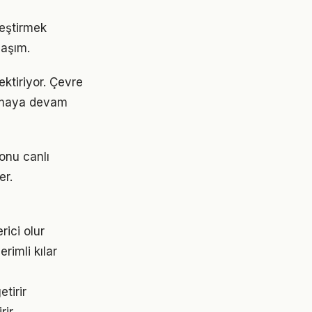
leştirmek
laşım.
ektiriyor. Çevre
 olmaya devam
onu canlı
er.
rici olur
rimli kılar
tirir